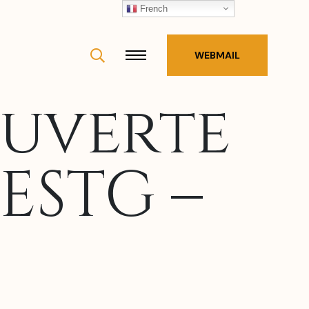
French
WEBMAIL
ouverte
ESTG –