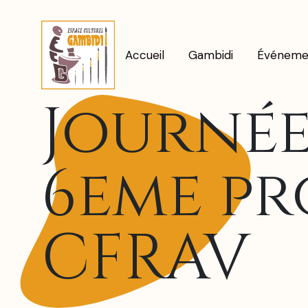
Accueil
Gambidi
Événeme
Journée
6eme pr
CFRAV