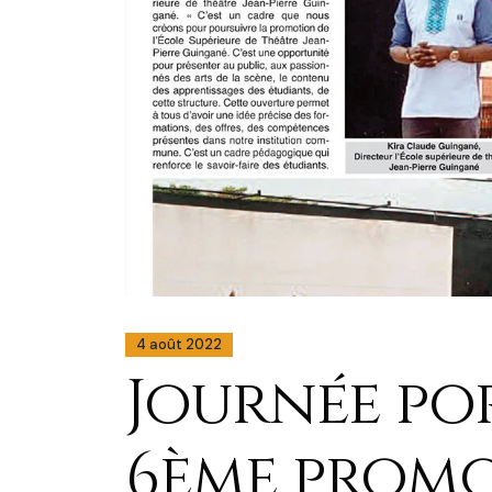
4 août 2022
Journée po
6ème promo